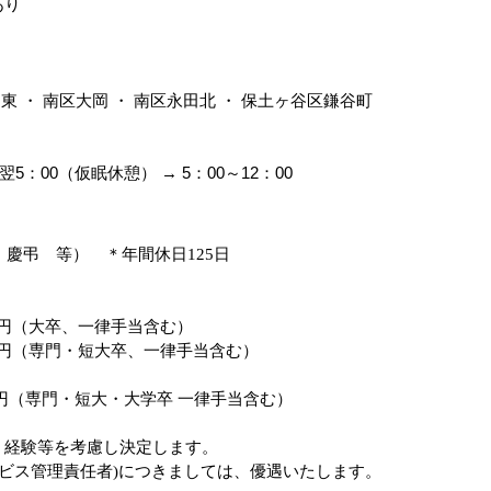
あり
・ 南区大岡 ・ 南区永田北 ・ 保土ヶ谷区鎌谷町
翌
5
：
00
（仮眠休憩） →
5
：
00
～
12
：
00
・慶弔 等） ＊年間休日
125
日
円（大卒、一律手当含む）
円（専門・短大卒、一律手当含む）
円（専門・短大・大学卒 一律手当含む）
、経験等を考慮し決定します。
ビス管理責任者
)
につきましては、優遇いたします。