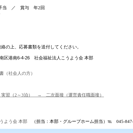
手当 ／ 賞与 年
2
回
り
絡の上、応募書類を送付してください。
南区港南6
-4-26
社会福祉法人こうよう会 本部
書（社会人の方）
→
実習（2～3泊）
→
二次面接（運営責任職面接）
うよう会 本部
（担当：本部・グループホーム担当）℡
045-847