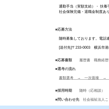
通勤手当（実額支給）・ 扶養
社会保険完備・退職金制度あ
■応募方法
随時募集しております。電話連
[
送付先
]
〒
233-0003
横浜市港
■応募書類
履歴書 職務経歴
■
選考の流れ
書類選考 →
一次面接
■採用時期
随時（応相談）
■問い合わせ先
社会福祉法人こ