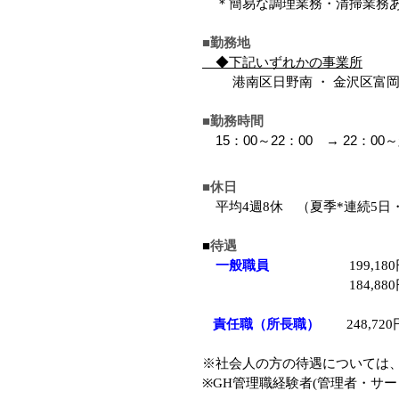
＊簡易な調理業務・清掃業務
■勤務地
◆下記いずれかの事業所
港南区日野南 ・ 金沢区富岡東 
■勤務時間
15
：
00
～
22
：
00
→
22
：
00
～
■休日
平均
4
週
8
休 （夏季
*
連続
5
日
■
待遇
一般職員
199,180
184,880
責任職（所長職）
248,720
※社会人の方の待遇については
※
GH
管理職経験者
(
管理者・サー